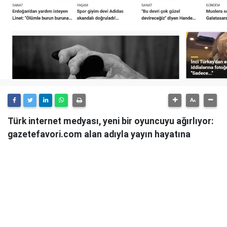
Türk internet medyası, yeni bir oyuncuyu ağırlıyor:
gazetefavori.com alan adıyla yayın hayatına
başlayan Gazete Favori, "Merhaba" diyerek
okuyucularıyla buluştuğunu duyurdu.
Güncel haberleri, derinlemesine analizleri ve farklı
bakış açılarını okuyucularına sunmayı hedefleyen
Gazete Favori, dijital habercilik alanında yeni bir soluk
getirme iddiasıyla yola çıktı.