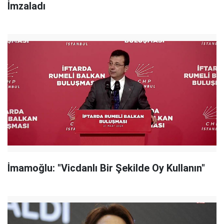
İmzaladı
İmamoğlu: "Vicdanlı Bir Şekilde Oy Kullanın"