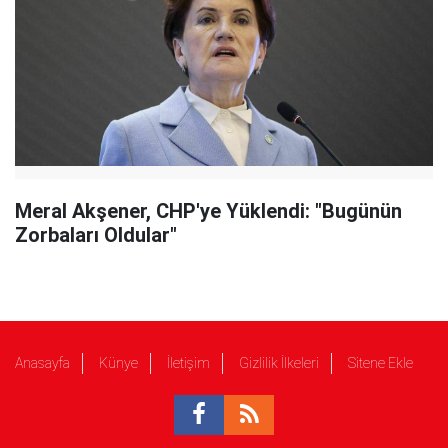
Meral Akşener, CHP'ye Yüklendi: "Bugünün
Zorbaları Oldular"
Anasayfa
Künye
İletişim
Gizlilik İlkeleri
Sitene Ekle